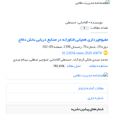
نویسنده =
آقاجانی، حسنعلی
تعداد مقالات:
1
مفهوم‌پردازی همپایی فناورانه در صنایع دریایی بخش دفاع
دوره 19، شماره 76، زمستان 1398، صفحه
69-102
10.22034/iamu.2020.43078
محمد مهدی ملکی کرم آباد، حسنعلی آقاجانی، منوچهر منطقی، بهنام عبدی
مشاهده مقاله
اصل مقاله
702.24 K
مقالات آماده انتشار
شماره جاری
شماره‌های پیشین نشریه