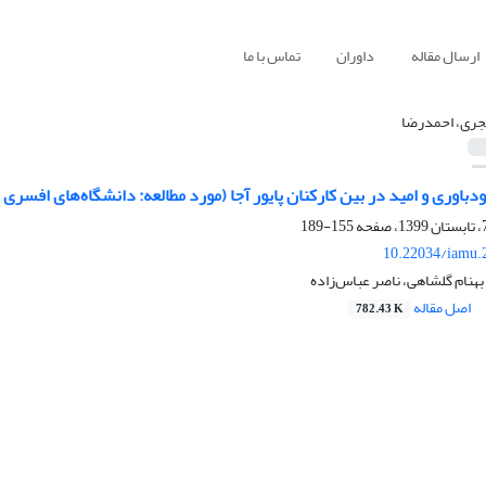
ارسال مقاله
داوران
تماس با ما
ری، احمدرضا
اوری و امید در بین کارکنان پایور آجا (مورد مطالعه: دانشگاه‌های افسری 
155-189
10.22034/iamu.
هنام گلشاهی، ناصر عباس‌زاده
اصل مقاله
782.43 K