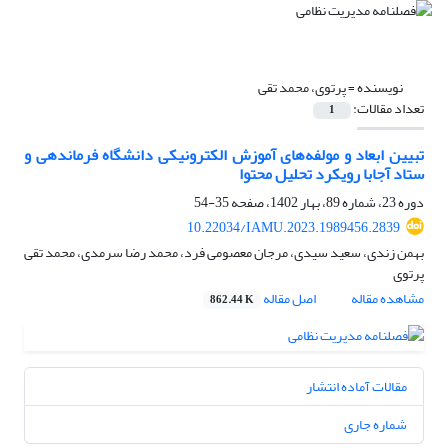
نویسنده =
پرتوی، محمد تقی
تعداد مقالات:
1
تبیین ابعاد و مولفه‌های آموزش الکترونیکی دانشگاه فرماندهی و
ستاد آجابا رویکرد تحلیل محتوا
دوره 23، شماره 89، بهار 1402، صفحه
35-54
10.22034/IAMU.2023.1989456.2839
بهمن زندی، سعید سیدی، مرجان معصومی فرد، محمد رضا سرمدی، محمد تقی
پرتوی
مشاهده مقاله
اصل مقاله
862.44 K
مقالات آماده انتشار
شماره جاری