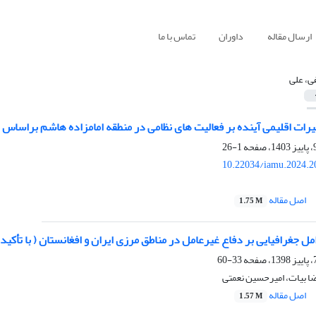
ارسال مقاله
داوران
تماس با ما
ی، علی
رات اقلیمی آینده بر فعالیت های نظامی در منطقه امامزاده هاشم براساس مدل‌ه
1-26
10.22034/iamu.2024.2
اصل مقاله
1.75 M
امل جغرافیایی بر دفاع غیرعامل در مناطق مرزی ایران و افغانستان ( با تأکید 
33-60
ا بیات، امیرحسین نعمتی
اصل مقاله
1.57 M