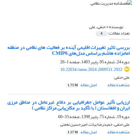
نویسنده =
حنفی، علی
تعداد مقالات:
4
بررسی تاثیر تغییرات اقلیمی آینده بر فعالیت های نظامی در منطقه
امامزاده هاشم براساس مدل‌های CMIP6
دوره 24، شماره 95، پاییز 1403، صفحه
1-26
10.22034/iamu.2024.2009511.2922
علی حنفی
مشاهده مقاله
اصل مقاله
1.75 M
ارزیابی تأثیر عوامل جغرافیایی بر دفاع غیرعامل در مناطق مرزی
ایران و افغانستان ( با تأکید بر مکان‌یابی مراکز نظامی )
دوره 19، شماره 75، پاییز 1398، صفحه
33-60
علی حنفی، حمیدرضا بیات، امیرحسین نعمتی
مشاهده مقاله
اصل مقاله
1.57 M