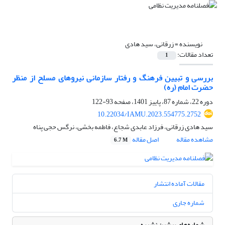
نویسنده =
زرقانی، سید هادی
تعداد مقالات:
1
بررسی و تبیین فرهنگ و رفتار سازمانی نیروهای مسلح از منظر
حضرت امام (ره)
دوره 22، شماره 87، پاییز 1401، صفحه
93-122
10.22034/IAMU.2023.554775.2752
سید هادی زرقانی، فرزاد عابدی شجاع، فاطمه بخشی، نرگس حجی پناه
مشاهده مقاله
اصل مقاله
6.7 M
مقالات آماده انتشار
شماره جاری
شماره‌های پیشین نشریه