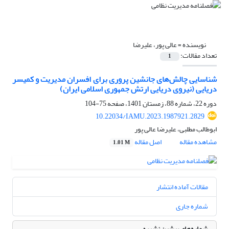
نویسنده =
عالی پور، علیرضا
تعداد مقالات:
1
شناسایی چالش‌های جانشین پروری برای افسران مدیریت و کمیسر
دریایی (نیروی دریایی ارتش جمهوری اسلامی ایران)
دوره 22، شماره 88، زمستان 1401، صفحه
75-104
10.22034/IAMU.2023.1987921.2829
ابوطالب مطلبی، علیرضا عالی پور
مشاهده مقاله
اصل مقاله
1.01 M
مقالات آماده انتشار
شماره جاری
شماره‌های پیشین نشریه