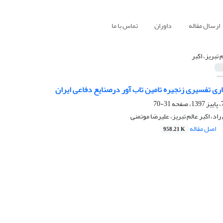
ارسال مقاله
داوران
تماس با ما
 تبریز، اکبر
ری تفسیری زنجیره تامین تاب آور درصنایع دفاعی ایران
31-70
اد، اکبر عالم تبریز، علیرضا موتمنی
اصل مقاله
958.21 K