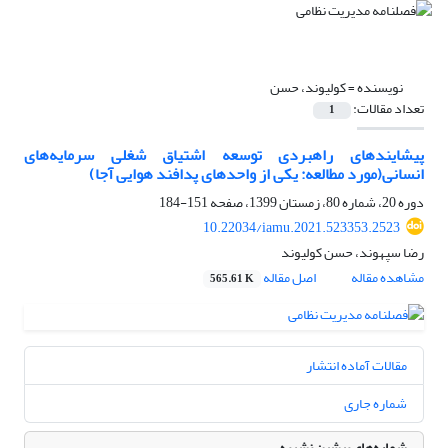
نویسنده =
کولیوند، حسن
تعداد مقالات:
1
پیشایندهای راهبردی توسعه اشتیاق شغلی سرمایه‌های
انسانی(مورد مطالعه: یکی از واحدهای پدافند هوایی آجا)
دوره 20، شماره 80، زمستان 1399، صفحه
151-184
10.22034/iamu.2021.523353.2523
رضا سپهوند، حسن کولیوند
مشاهده مقاله
اصل مقاله
565.61 K
مقالات آماده انتشار
شماره جاری
شماره‌های پیشین نشریه