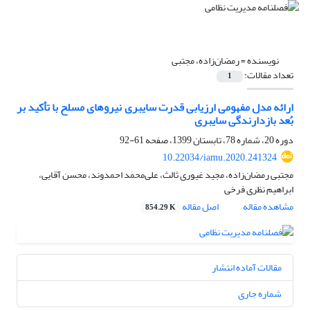
نویسنده =
رمضان‌زاده، مجتبی
تعداد مقالات:
1
ارائه مدل مفهومی ارزیابی قدرت سایبری نیروهای مسلح با تأکید بر
بُعد بازدارندگی سایبری
دوره 20، شماره 78، تابستان 1399، صفحه
61-92
10.22034/iamu.2020.241324
مجتبی رمضان‌زاده، مجید غیوری ثالث، علی‌محمد احمدوند، محسن آقایی،
ابراهیم نظری فرخی
مشاهده مقاله
اصل مقاله
854.29 K
مقالات آماده انتشار
شماره جاری