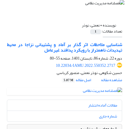
نویسنده =
نعمتی، نوذر
تعداد مقالات:
1
شناسایی ملاحظات اثر گذار بر آماد و پشتیبانی نزاجا در محیط
تهدیدات ناهمتراز با رویکرد پدافند غیرعامل
دوره 22، شماره 86، تابستان 1401، صفحه
55-80
10.22034/IAMU.2022.550352.2717
حسین شکوهی، نوذر نعمتی، منصور کرباسی
مشاهده مقاله
اصل مقاله
5.07 M
مقالات آماده انتشار
شماره جاری
شماره‌های پیشین نشریه