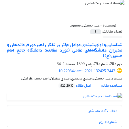
نویسنده =
علی حسینی، مسعود
تعداد مقالات:
1
شناسایی و اولویت‌بندی عواملِ مؤثر بر تفکر راهبردی فرماندهان و
مدیران دانشگاه‌های نظامی (مورد مطالعه: دانشگاه جامع امام
حسین(ع))
دوره 20، شماره 79، پاییز 1399، صفحه
1-34
10.22034/iamu.2021.132425.2442
مسعود علی حسینی، مهدی محمدی، مهدی صفیان، امیرحسین ظرافتی
مشاهده مقاله
اصل مقاله
922.29 K
مقالات آماده انتشار
شماره جاری