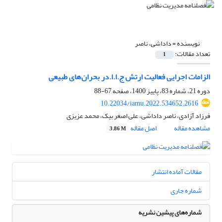
نویسنده =
داداشی، ناصر
تعداد مقالات:
1
الزامات اجرایی فعالیت ارتش ج.ا.ا.در بحران‌های طبیعی
دوره 21، شماره 83، پاییز 1400، صفحه
67-88
10.22034/iamu.2022.534652.2616
فرزاد آزادی، ناصر داداشی، علی اصغر بیک، محمد عزیزی
مشاهده مقاله
اصل مقاله
3.86 M
مقالات آماده انتشار
شماره جاری
شماره‌های پیشین نشریه