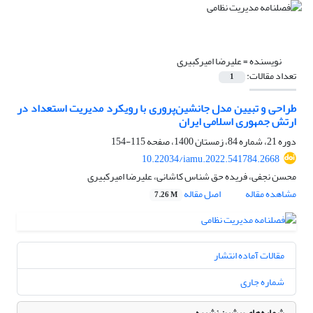
نویسنده =
علیرضا امیرکبیری
تعداد مقالات:
1
طراحی و تبیین مدل جانشین‌پروری با رویکرد مدیریت استعداد در
ارتش جمهوری اسلامی ایران
دوره 21، شماره 84، زمستان 1400، صفحه
115-154
10.22034/iamu.2022.541784.2668
محسن نجفی، فریده حق شناس کاشانی، علیرضا امیرکبیری
مشاهده مقاله
اصل مقاله
7.26 M
مقالات آماده انتشار
شماره جاری
شماره‌های پیشین نشریه