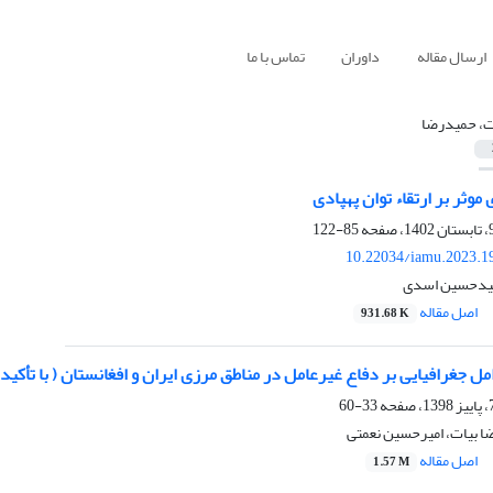
ارسال مقاله
داوران
تماس با ما
ت، حمیدرضا
 موثر بر ارتقاء توان پهپادی
85-122
10.22034/iamu.2023.1
سیدحسین اسدی
اصل مقاله
931.68 K
امل جغرافیایی بر دفاع غیرعامل در مناطق مرزی ایران و افغانستان ( با تأکید 
33-60
ا بیات، امیرحسین نعمتی
اصل مقاله
1.57 M