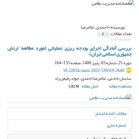
نویسنده =
احمدی، غلامرضا
تعداد مقالات:
1
بررسی آمادگی اجرای بودجه ریزی عملیاتی (مورد مطالعه: ارتش
جمهوری اسلامی ایران)
دوره 21، شماره 83، پاییز 1400، صفحه
133-164
10.22034/iamu.2022.539319.2649
ساسان خادمی، غلامرضا احمدی، جواد رفیعی راد
مشاهده مقاله
اصل مقاله
5.82 M
مقالات آماده انتشار
شماره جاری
شماره‌های پیشین نشریه