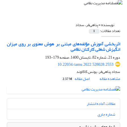
نویسنده =
پناهی‌فر، سجاد
تعداد مقالات:
1
اثربخشی آموزش مؤلفه‌های مبتنی بر هوش معنوی بر روی میزان
انگیزش شغلی کارکنان نظامی
دوره 21، شماره 82، تابستان 1400، صفحه
179-193
10.22034/iamu.2022.528028.2553
سجاد پناهی‌فر، یونس کاکاوند
مشاهده مقاله
اصل مقاله
2.57 M
مقالات آماده انتشار
شماره جاری
شماره‌های پیشین نشریه