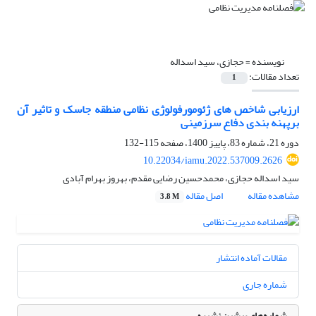
نویسنده =
حجازی، سید اسداله
تعداد مقالات:
1
ارزیابی شاخص های ژئومورفولوژی نظامی منطقه جاسک و تاثیر آن
برپهنه بندی دفاع سرزمینی
دوره 21، شماره 83، پاییز 1400، صفحه
115-132
10.22034/iamu.2022.537009.2626
سید اسداله حجازی، محمدحسین رضایی مقدم، بهروز بهرام آبادی
مشاهده مقاله
اصل مقاله
3.8 M
مقالات آماده انتشار
شماره جاری
شماره‌های پیشین نشریه