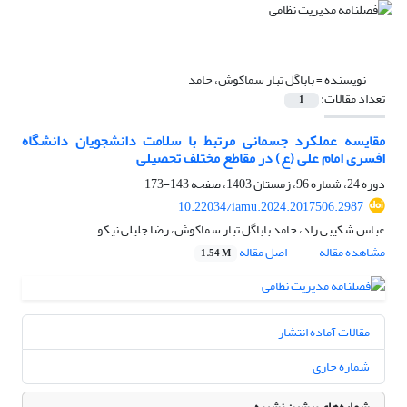
نویسنده =
باباگل تبار سماکوش، حامد
تعداد مقالات:
1
مقایسه عملکرد جسمانی مرتبط با سلامت دانشجویان دانشگاه
افسری امام علی (ع) در مقاطع مختلف تحصیلی
دوره 24، شماره 96، زمستان 1403، صفحه
143-173
10.22034/iamu.2024.2017506.2987
عباس شکیبی راد، حامد باباگل تبار سماکوش، رضا جلیلی نیکو
مشاهده مقاله
اصل مقاله
1.54 M
مقالات آماده انتشار
شماره جاری
شماره‌های پیشین نشریه