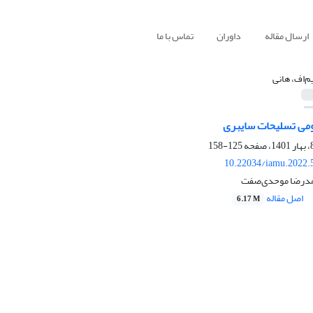
ارسال مقاله
داوران
تماس با ما
م‌اف، هانی
هومی تسلیحات سایبری
125-158
10.22034/iamu.2022.
حمدرضا موحدی‌صفت
اصل مقاله
6.17 M