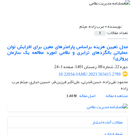
نویسنده =
عرب زاده، میثم
تعداد مقالات:
1
مدل تعیین هزینه براساس پارامترهای معین برای افزایش توان
عملیاتی بالگردهای ترابری و نظامی (مورد مطالعه یک سازمان
پروازی)
دوره 22، شماره 88، زمستان 1401، صفحه
1-24
10.22034/IAMU.2023.563415.2789
محمود تقی زاده، حسن قدرتی، علی اکبر فرزین فر، حسین جباری، میثم عرب
زاده
مشاهده مقاله
اصل مقاله
1.44 M
مقالات آماده انتشار
شماره جاری