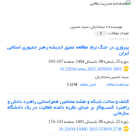
نویسنده =
سجادیان، سید حسین
تعداد مقالات:
2
پیروزی در جنگ نرم: مطالعه عمیق اندیشه رهبر جمهوری اسلامی
ایران
دوره 25، شماره 98، تابستان 1404، صفحه
167-193
10.22034/iamu.2025.2039293.3093
سید حسین سجادیان
مشاهده مقاله
اصل مقاله
1.22 M
کشف و ساخت شبکه و نقشه مضامین هم‌راستایی راهبرد دانش و
راهبرد کسب‌وکار بر مبنای نظریه دامنه فعالیت در یک دانشگاه
سازمانی
دوره 22، شماره 86، تابستان 1401، صفحه
143-174
10.22034/IAMU.2023.553819.2738