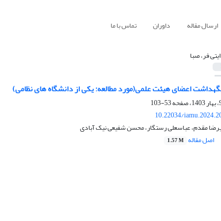
ارسال مقاله
داوران
تماس با ما
یتی فر، صبا
هداشت اعضای هیئت علمی(مورد مطالعه: یکی از دانشگاه های نظامی)
53-103
10.22034/iamu.2024.2
لیرضا مقدم، عباسعلی رستگار، محسن شفیعی نیک آبادی
اصل مقاله
1.57 M