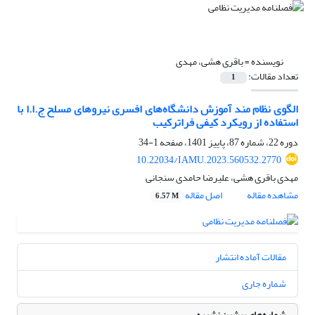
نویسنده =
باقری هشی، مهدی
تعداد مقالات:
1
الگوی نظام مند آموزش دانشگاه‌های افسری نیروهای مسلح ج.ا.ا با
استفاده از رویکرد کیفی فراترکیب
دوره 22، شماره 87، پاییز 1401، صفحه
1-34
10.22034/IAMU.2023.560532.2770
مهدی باقری هشی، علیرضا حامدی سنجانی
مشاهده مقاله
اصل مقاله
6.57 M
مقالات آماده انتشار
شماره جاری
شماره‌های پیشین نشریه