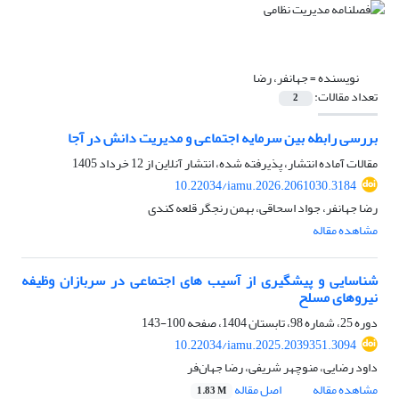
نویسنده =
جهانفر، رضا
تعداد مقالات:
2
بررسی رابطه بین سرمایه اجتماعی و مدیریت دانش در آجا
مقالات آماده انتشار، پذیرفته شده، انتشار آنلاین از
12 خرداد 1405
10.22034/iamu.2026.2061030.3184
رضا جهانفر، جواد اسحاقی، بهمن رنجگر قلعه کندی
مشاهده مقاله
شناسایی و پیشگیری از آسیب های اجتماعی در سربازان وظیفه
نیروهای مسلح
دوره 25، شماره 98، تابستان 1404، صفحه
100-143
10.22034/iamu.2025.2039351.3094
داود رضایی، منوچهر شریفی، رضا جهان‌فر
مشاهده مقاله
اصل مقاله
1.83 M