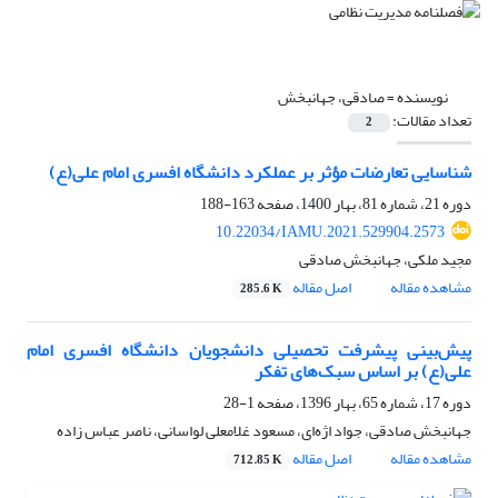
نویسنده =
صادقی، جهانبخش
تعداد مقالات:
2
شناسایی تعارضات مؤثر بر عملکرد دانشگاه افسری امام علی(ع)
دوره 21، شماره 81، بهار 1400، صفحه
163-188
10.22034/IAMU.2021.529904.2573
مجید ملکی، جهانبخش صادقی
مشاهده مقاله
اصل مقاله
285.6 K
پیش‌بینی پیشرفت تحصیلی دانشجویان دانشگاه افسری امام
علی(ع) بر اساس سبک‌های تفکر
دوره 17، شماره 65، بهار 1396، صفحه
1-28
جهانبخش صادقی، جواد اژه‌ای، مسعود غلامعلی لواسانی، ناصر عباس زاده
مشاهده مقاله
اصل مقاله
712.85 K