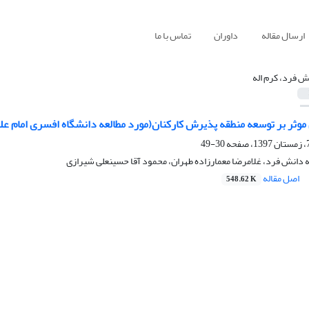
ارسال مقاله
داوران
تماس با ما
ش فرد، کرم اله
وثر بر توسعه منطقه پذیرش کارکنان(مورد مطالعه دانشگاه افسری امام عل
30-49
ه دانش فرد، غلامرضا معمارزاده طهران، محمود آقا حسینعلی شیرازی
اصل مقاله
548.62 K