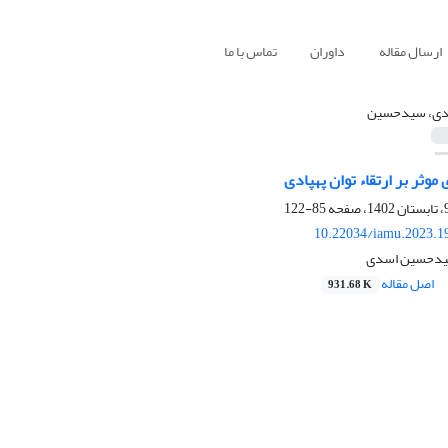
ارسال مقاله
داوران
تماس با ما
ی، سیدحسین
 موثر بر ارتقاء توان پهپادی
85-122
10.22034/iamu.2023.1
سیدحسین اسدی
اصل مقاله
931.68 K