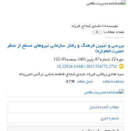
نویسنده =
عابدی شجاع، فرزاد
تعداد مقالات:
1
بررسی و تبیین فرهنگ و رفتار سازمانی نیروهای مسلح از منظر
حضرت امام (ره)
دوره 22، شماره 87، پاییز 1401، صفحه
93-122
10.22034/IAMU.2023.554775.2752
سید هادی زرقانی، فرزاد عابدی شجاع، فاطمه بخشی، نرگس حجی پناه
مشاهده مقاله
اصل مقاله
6.7 M
مقالات آماده انتشار
شماره جاری
شماره‌های پیشین نشریه