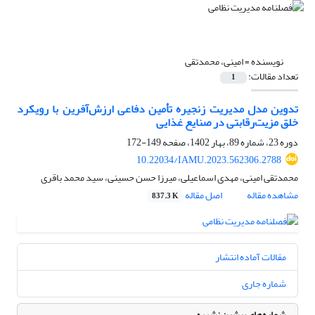
نویسنده =
امینی، محمدتقی
تعداد مقالات:
1
تدوین مدل مدیریت زنجیره تأمین دفاعی ارزش‌آفرین با رویکرد
خلق مزیت‌رقابتی در صنایع غذایی
دوره 23، شماره 89، بهار 1402، صفحه
149-172
10.22034/IAMU.2023.562306.2788
محمدتقی امینی، مهدی اسماعیلی، میرزا حسن حسینی، سید محمد باقری
مشاهده مقاله
اصل مقاله
837.3 K
مقالات آماده انتشار
شماره جاری
شماره‌های پیشین نشریه