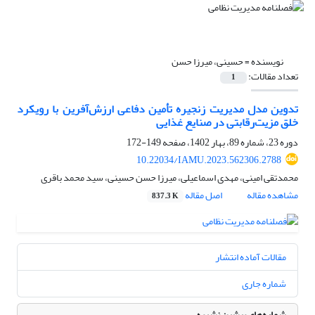
نویسنده =
حسینی، میرزا حسن
تعداد مقالات:
1
تدوین مدل مدیریت زنجیره تأمین دفاعی ارزش‌آفرین با رویکرد
خلق مزیت‌رقابتی در صنایع غذایی
دوره 23، شماره 89، بهار 1402، صفحه
149-172
10.22034/IAMU.2023.562306.2788
محمدتقی امینی، مهدی اسماعیلی، میرزا حسن حسینی، سید محمد باقری
مشاهده مقاله
اصل مقاله
837.3 K
مقالات آماده انتشار
شماره جاری
شماره‌های پیشین نشریه