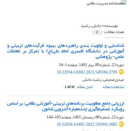
نویسنده =
دانش، رشید
تعداد مقالات:
2
شناسایی و اولویت بندی راهبردهای بهبود فرآیندهای تربیتی و
آموزشی در دانشگاه افسری امام علی‌(ع) با تمرکز بر تعاملات
علمی- پژوهشی
دوره 23، شماره 89، بهار 1402، صفحه
1-34
10.22034/IAMU.2023.549184.2709
مهدی صمیمی، رشید دانش
مشاهده مقاله
اصل مقاله
1.48 M
ارزیابی جامع مطلوبیت برنامه‌های تربیتی-آموزشی نظامی: بر اساس
رویکرد تصمیم‌گیری چندمعیاره آنتروپی شانون
دوره 22، شماره 88، زمستان 1401، صفحه
105-144
10.22034/IAMU.2022.545994.2685