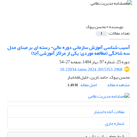
نویسنده =
محسن بیوک
تعداد مقالات:
1
آسیب شناسی آموزش سازمانی دوره‌ عالی- رسته ای بر مبنای مدل
سه شاخگی (مطالعه موردی: یکی از مراکز آموزشی آجا)
دوره 25، شماره 97، بهار 1404، صفحه
27-54
10.22034/iamu.2024.2015353.2968
محسن بیوک، حامد تارین، خلیل قلخانباز
مشاهده مقاله
اصل مقاله
1.49 M
مقالات آماده انتشار
شماره جاری
شماره‌های پیشین نشریه