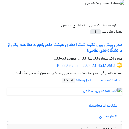
نویسنده =
شفیعی نیک آبادی، محسن
تعداد مقالات:
1
مدل پیش بین نگهداشت اعضای هیئت علمی(مورد مطالعه: یکی از
دانشگاه های نظامی)
دوره 24، شماره 93، بهار 1403، صفحه
53-103
10.22034/iamu.2024.2014632.2963
صبا هدایتی فر، علیرضا مقدم، عباسعلی رستگار، محسن شفیعی نیک آبادی
مشاهده مقاله
اصل مقاله
1.57 M
مقالات آماده انتشار
شماره جاری
شماره‌های پیشین نشریه