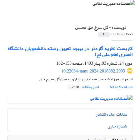
نویسنده =
گل سرخ حق، محسن
تعداد مقالات:
1
کاربست نظریه گاردنر در بهبود تعیین رسته دانشجویان دانشگاه
افسری امام علی‌ (ع)
دوره 24، شماره 93، بهار 1403، صفحه
155-182
10.22034/iamu.2024.2018382.2993
اصغر اصغرزاده، جعفر سعادتی رازیان، محسن گل سرخ حق
مشاهده مقاله
اصل مقاله
1.25 M
مقالات آماده انتشار
شماره جاری
شماره‌های پیشین نشریه