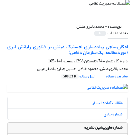
نویسنده =
محمد باقری منش
تعداد مقالات:
1
امکان‌سنجی پیاده‌سازی لجستیک مبتنی بر فناوری رایانش ابری
(موردمطالعه: یک سازمان دفاعی)
دوره 19، شماره 74، تابستان 1398، صفحه
141-165
محمد باقری منش، محمود غلامی، حسین جباری، اصغر عینی
مشاهده مقاله
اصل مقاله
588.83 K
مقالات آماده انتشار
شماره جاری
شماره‌های پیشین نشریه