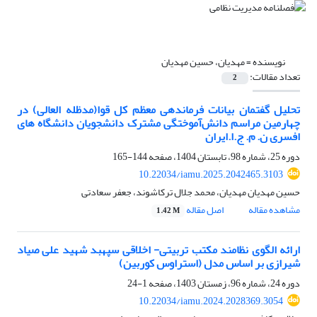
نویسنده =
مهدیان، حسین مهدیان
تعداد مقالات:
2
تحلیل گفتمان بیانات فرماندهی معظم کل قوا(مدظله العالی) در
چهارمین مراسم دانش‌آموختگی مشترک دانشجویان دانشگاه های
افسری ن. م. ج.ا.ایران
دوره 25، شماره 98، تابستان 1404، صفحه
144-165
10.22034/iamu.2025.2042465.3103
حسین مهدیان مهدیان، محمد جلال ترکاشوند، جعفر سعادتی
مشاهده مقاله
اصل مقاله
1.42 M
ارائه الگوی نظامند مکتب تربیتی- اخلاقی سپهبد شهید علی صیاد
شیرازی بر اساس مدل (استراوس کوربین)
دوره 24، شماره 96، زمستان 1403، صفحه
1-24
10.22034/iamu.2024.2028369.3054