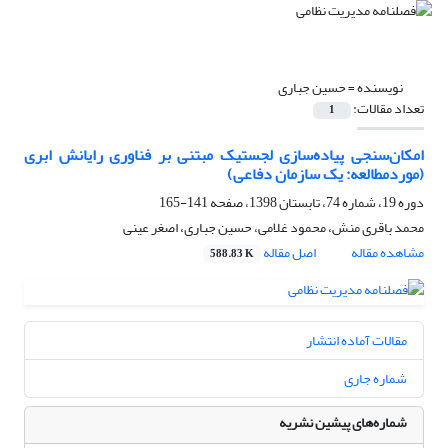
نویسنده =
حسین جباری
تعداد مقالات:
1
امکان‌سنجی پیاده‌سازی لجستیک مبتنی بر فناوری رایانش ابری
(موردمطالعه: یک سازمان دفاعی)
دوره 19، شماره 74، تابستان 1398، صفحه
141-165
محمد باقری منش، محمود غلامی، حسین جباری، اصغر عینی
مشاهده مقاله
اصل مقاله
588.83 K
مقالات آماده انتشار
شماره جاری
شماره‌های پیشین نشریه