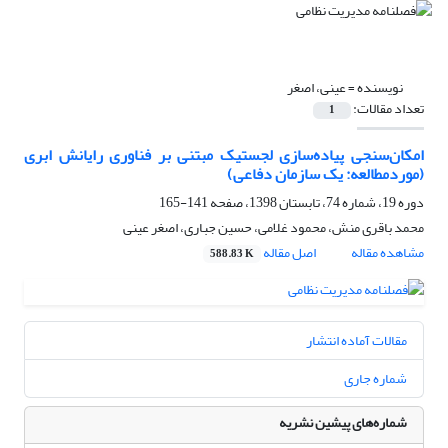
نویسنده =
عینی، اصغر
تعداد مقالات:
1
امکان‌سنجی پیاده‌سازی لجستیک مبتنی بر فناوری رایانش ابری
(موردمطالعه: یک سازمان دفاعی)
دوره 19، شماره 74، تابستان 1398، صفحه
141-165
محمد باقری منش، محمود غلامی، حسین جباری، اصغر عینی
مشاهده مقاله
اصل مقاله
588.83 K
مقالات آماده انتشار
شماره جاری
شماره‌های پیشین نشریه