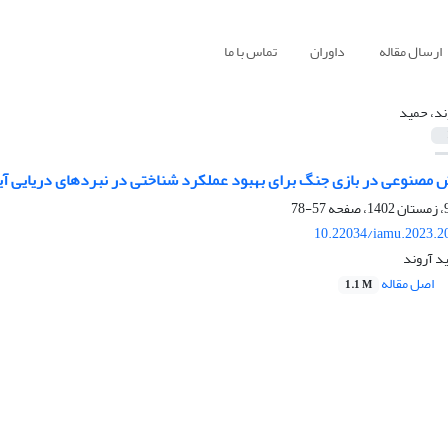
ارسال مقاله
داوران
تماس با ما
ند، حمید
ش مصنوعی در بازی جنگ برای بهبود عملکرد شناختی در نبردهای دریایی آی
57-78
10.22034/iamu.2023.2
د آروند
اصل مقاله
1.1 M