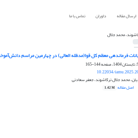
ارسال مقاله
داوران
تماس با ما
اشوند، محمد جلال
یانات فرماندهی معظم کل قوا(مدظله العالی) در چهارمین مراسم دانش‌آموخ
144-165
10.22034/iamu.2025.2
ان، محمد جلال ترکاشوند، جعفر سعادتی
اصل مقاله
1.42 M