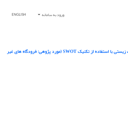
ورود به سامانه
ENGLISH
تدوین راهبردهای پدافند غیرعامل برای زیرساخت های حیاتی به منظور مقابله با تهدیدات زیستی با استفاده از تکنیک SWOT (مورد پژوهی: فرودگاه های غیر