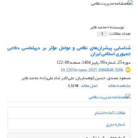
نویسنده =
محمد طایر
تعداد مقالات:
1
شناسایی پیشران‌های نظامی و عوامل مؤثر بر دیپلماسی دفاعی
جمهوری اسلامی ایران
دوره 25، شماره 99، پاییز 1404، صفحه
88-122
10.22034/iamu.2025.2066848.3206
مسعود مصدق، حسین کوهساریان، علی اکبر شادعلی‌زاده، محمد طایر
مشاهده مقاله
اصل مقاله
1.52 M
مقالات آماده انتشار
شماره جاری
شماره‌های پیشین نشریه