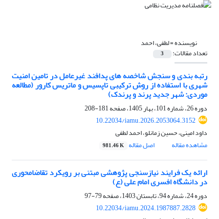
نویسنده =
لطفی، احمد
تعداد مقالات:
3
رتبه بندی و سنجش شاخصه های پدافند غیرعامل در تامین امنیت
شهری با استفاده از روش ترکیبی تاپسیس و ماتریس کارور (مطالعه
موردی: شهر جدید پرند و پرندک)
دوره 26، شماره 101، بهار 1405، صفحه
181-208
10.22034/iamu.2026.2053064.3152
داود امینی، حسین زمانلو، احمد لطفی
مشاهده مقاله
اصل مقاله
981.46 K
ارائه یک فرایند نیازسنجی پژوهشی مبتنی بر رویکرد تقاضامحوری
در دانشگاه افسری امام علی (ع)‏
دوره 24، شماره 94، تابستان 1403، صفحه
79-97
10.22034/iamu.2024.1987887.2828