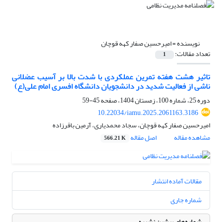
نویسنده =
امیرحسین صفار کهه قوچان
تعداد مقالات:
1
تاثیر هشت هفته تمرین عملکردی با شدت بالا بر آسیب عضلانی
ناشی از فعالیت شدید در دانشجویان دانشگاه افسری امام علی(ع)
دوره 25، شماره 100، زمستان 1404، صفحه
45-59
10.22034/iamu.2025.2061163.3186
امیرحسین صفار کهه قوچان، سجاد محمدیاری، آرمین باقرزاده
مشاهده مقاله
اصل مقاله
566.21 K
مقالات آماده انتشار
شماره جاری
شماره‌های پیشین نشریه