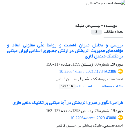
نویسنده =
بهشتی فر، ملیکه
تعداد مقالات:
2
بررسی و تحلیل میزانِ اهمیت و روابط علّی-معلولی ابعاد و
مؤلفه‌های مدیریت اثربخش در ارتش جمهوری اسلامی ایران مبتنی
بر تکنیک دیمتل فازی
دوره 20، شماره 80، زمستان 1399، صفحه
117-150
10.22034/iamu.2021.117849.2306
احمد محمدی، ملیکه بهشتی فر، حسین کاظمی
مشاهده مقاله
اصل مقاله
527.18 K
طراحی الگوی رهبری اثربخش در آجا مبتنی بر تکنیک دلفی فازی
دوره 19، شماره 76، زمستان 1398، صفحه
127-162
10.22034/iamu.2020.43080
احمد محمدی، ملیکه بهشتی فر، حسین کاظمی