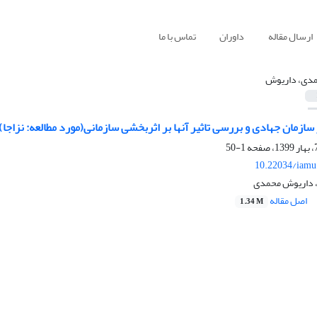
ارسال مقاله
داوران
تماس با ما
دی، داریوش
ازمان جهادی و بررسی تاثیر آنها بر اثربخشی سازمانی(مورد مطالعه: نزاجا)
1-50
10.22034/iamu
، داریوش محمدی
اصل مقاله
1.34 M