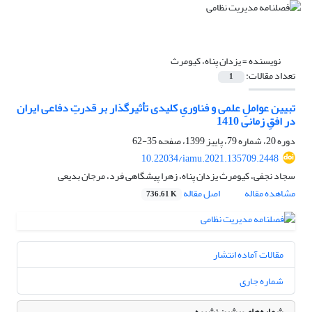
نویسنده =
یزدان پناه، کیومرث
تعداد مقالات:
1
تبیین عواملِ علمی و فناوریِ کلیدی تأثیرگذار بر قدرتِ دفاعی ایران
در افقِ زمانی 1410
دوره 20، شماره 79، پاییز 1399، صفحه
35-62
10.22034/iamu.2021.135709.2448
سجاد نجفی، کیومرث یزدان پناه، زهرا پیشگاهی فرد، مرجان بدیعی
مشاهده مقاله
اصل مقاله
736.61 K
مقالات آماده انتشار
شماره جاری
شماره‌های پیشین نشریه