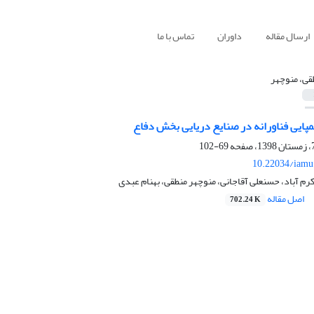
ارسال مقاله
داوران
تماس با ما
قی، منوچهر
پایی فناورانه در صنایع دریایی بخش دفاع
69-102
10.22034/iamu
م آباد، حسنعلی آقاجانی، منوچهر منطقی، بهنام عبدی
اصل مقاله
702.24 K