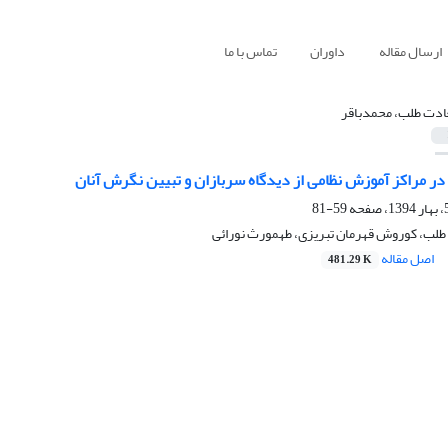
ارسال مقاله
داوران
تماس با ما
دت طلب، محمد‌باقر
ر مراکز آموزش نظامی از دیدگاه سربازان و تبیین نگرش آنان
59-81
طلب، کوروش قهرمان تبریزی، طهمورث نورائی
اصل مقاله
481.29 K